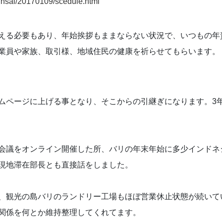
ijinsai/20170109/scedule.html
える必要もあり、年始挨拶もままならない状況で、いつもの年
業員や家族、取引様、地域住民の健康を祈らせてもらいます。
ムページに上げる事となり、そこからの引継ぎになります。3
会議をオンライン開催した所、バリの年末年始に多少インドネ
現地滞在部長とも直接話をしました。
、観光の島バリのランドリー工場もほぼ営業休止状態が続いて
関係を何とか維持整理してくれてます。