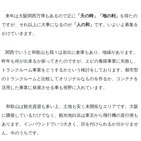
来年は大阪関西万博もあるので正に
「天の時」「地の利」
を得たの
ですが、それ以上に大事になるのが
「人の和」
です。いよいよ募集を
かけていきます。
関西でいうと和歌山も我々は岩出に倉庫もあり、地縁があります。
昨年も何が出来るか探ってきたのですが、エビの養殖事業に失敗し、
トランクルーム事業をどうするかという検討をしております。都市型
のトランクルームと比較してオリジナルなものを作るか、コンテナを
活用した事業に発展させる事も視野に入れています。
和歌山は観光資源も多い上、土地も安く未開拓なエリアです。大阪
に隣接しているだけでなく、観光地白浜は東京から飛行機の直行便も
あります。インバウンドでいつ大きく、目を付けられるか分かりませ
ん。今のうちです。