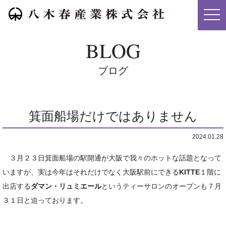
メニ
BLOG
ブログ
箕面船場だけではありません
2024.01.28
３月２３日箕面船場の駅開通が大阪で我々のホットな話題となって
いますが、実は今年はそれだけでなく大阪駅前にできる
KITTE
１階に
出店する
ダマン・リュミエール
というティーサロンのオープンも７月
３１日と迫っております。