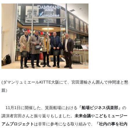
(ダマンリュミエールKITTE大阪にて、宮田運輸さん囲んで仲間達と懇
親）
11月1日に開催した、箕面船場における
「船場ビジネス倶楽部」
の
講演者宮田さんと振り返りもしました。
未来会議
や
こどもミュージー
アムプロジェクト
は非常に参考になる取り組みで、
「社内の事を社内