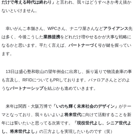
だけで考える時代は終わり」
と言われ、我々はどうすべきか考え抜か
ないといけません。
幸いがんこ本舗さん、WPCさん、ナニワ屋さんなど
アライアンス
先
は多く、今後こうした
業務提携
をどれだけ増やせるかが大事な戦略に
なるかと思います。平たく言えば、
パートナーづくり
が鍵を握ってい
ます。
13日は盛心塾和歌山の望年例会に出席し、振り返りで物流倉庫の事
も言及し、RFIDについてもPRしております。バァロアさんとどのよ
うな
パートナーシップ
を結ぶかも進めていきます。
来年は関西・大阪万博で
「いのち輝く未来社会のデザイン」
がテー
マとなっており、我々もいよいよ
将来世代
に向けて活動することを新
年には誓いたいと思ってる次第です。
「現役世代よし、シニア世代よ
し、将来世代よし」
の三方よしを実現したいものです（笑）