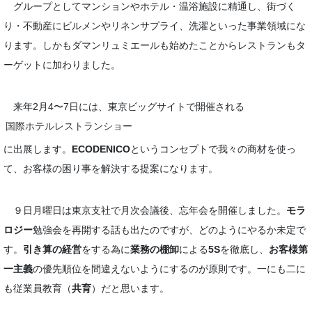
グループとしてマンションやホテル・温浴施設に精通し、街づく
り・不動産にビルメンやリネンサプライ、洗濯といった事業領域にな
ります。しかもダマンリュミエールも始めたことからレストランもタ
ーゲットに加わりました。
来年2月4〜7日には、東京ビッグサイトで開催される
国際ホテルレストランショー
に出展します。
ECODENICO
というコンセプトで我々の商材を使っ
て、お客様の困り事を解決する提案になります。
９日月曜日は東京支社で月次会議後、忘年会を開催しました。
モラ
ロジー
勉強会を再開する話も出たのですが、どのようにやるか未定で
す。
引き算の経営
をする為に
業務の棚卸
による
5S
を徹底し、
お客様第
一主義
の優先順位を間違えないようにするのが原則です。一にも二に
も従業員教育（
共育
）だと思います。