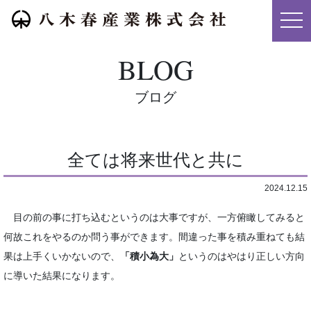
メニ
BLOG
ブログ
全ては将来世代と共に
2024.12.15
目の前の事に打ち込むというのは大事ですが、一方俯瞰してみると
何故これをやるのか問う事ができます。間違った事を積み重ねても結
果は上手くいかないので、
「積小為大」
というのはやはり正しい方向
に導いた結果になります。