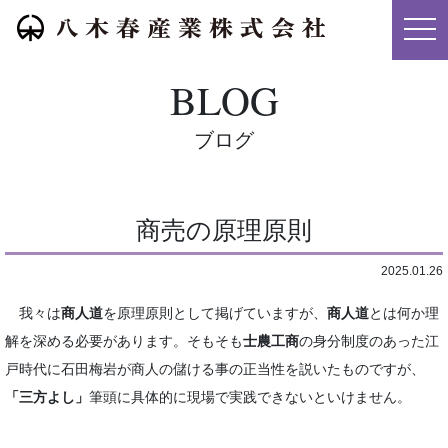
メニ
BLOG
ブログ
商売の原理原則
2025.01.26
我々は
商人道
を原理原則として掲げていますが、
商人道
とは何か理
解を深める必要があります。そもそも
士農工商
の身分制度のあった江
戸時代に石田梅岩が商人の儲ける事の正当性を説いたものですが、
「三方よし」
筆頭に具体的に現場で実践できないといけません。