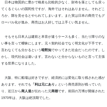
日本は物質的に豊かで格差も比較的少なく、財布を落としても戻っ
てくるぐらいの国民性ですが、海外ではそれはありません。それどこ
ろか、隙を見せるとやられてしまいます。また実は日本の商売でもグ
ローバル化が進み、商売はお人好しでは上手くい気ません。
そもそも日本人は建前と本音が違うケースも多く、当たり障りのな
い事を言って曖昧にします。元々契約社会でなく明文化が下手です。
言わなくても分かるという
暗黙知
でやってきた社会だったのです。し
かし、現代社会は違います。言わないと分からないものと言って主張
する世界になりました。
大阪、特に船場は好きですが、経済的には変化に取り残された感が
あります。それでも
「利は元にあり」
という商売原則が残っていた
り、近江から
商人道
が伝わった元
商都
です。前回の万博が開催された
1970年は、大阪は絶頂期でした。