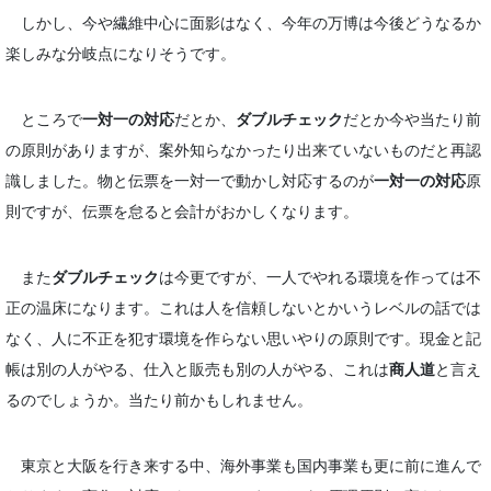
しかし、今や繊維中心に面影はなく、今年の万博は今後どうなるか
楽しみな分岐点になりそうです。
ところで
一対一の対応
だとか、
ダブルチェック
だとか今や当たり前
の原則がありますが、案外知らなかったり出来ていないものだと再認
識しました。物と伝票を一対一で動かし対応するのが
一対一の対応
原
則ですが、伝票を怠ると会計がおかしくなります。
また
ダブルチェック
は今更ですが、一人でやれる環境を作っては不
正の温床になります。これは人を信頼しないとかいうレベルの話では
なく、人に不正を犯す環境を作らない思いやりの原則です。現金と記
帳は別の人がやる、仕入と販売も別の人がやる、これは
商人道
と言え
るのでしょうか。当たり前かもしれません。
東京と大阪を行き来する中、海外事業も国内事業も更に前に進んで