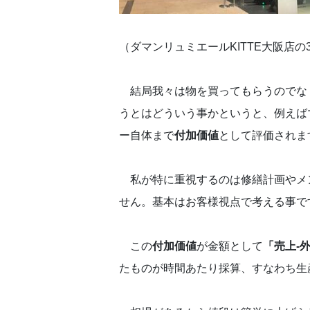
（ダマンリュミエールKITTE大阪店
結局我々は物を買ってもらうのでな
うとはどういう事かというと、例えば
ー自体まで
付加価値
として評価され
私が特に重視するのは修繕計画やメ
せん。基本はお客様視点で考える事で
この
付加価値
が金額として
「売上-
たものが時間あたり採算、すなわち生