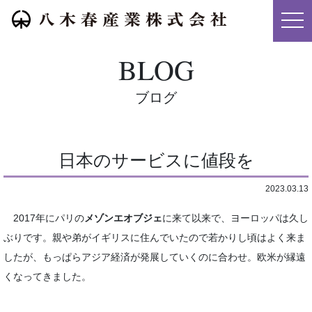
メニ
BLOG
ブログ
日本のサービスに値段を
2023.03.13
2017年にパリの
メゾンエオブジェ
に来て以来で、ヨーロッパは久し
ぶりです。親や弟がイギリスに住んでいたので若かりし頃はよく来ま
したが、もっぱらアジア経済が発展していくのに合わせ。欧米が縁遠
くなってきました。