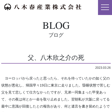
メニ
BLOG
ブログ
父、八木欣之介の死
2023.03.26
ヨーロッパから戻ったと思ったら、それを待っていたかの如く父の
状態が悪化し、帰国早々19日に東京に走りました。昏睡状態で苦しむ
父を見て悲しくて仕方なかったですが、兄弟一同集まった甲斐あっ
て、その夜は何とか一命を取り止めました。翌朝私が大阪に戻ってる
最中に意識が回復したとの報告があり、何と遺言を書き留めたようで