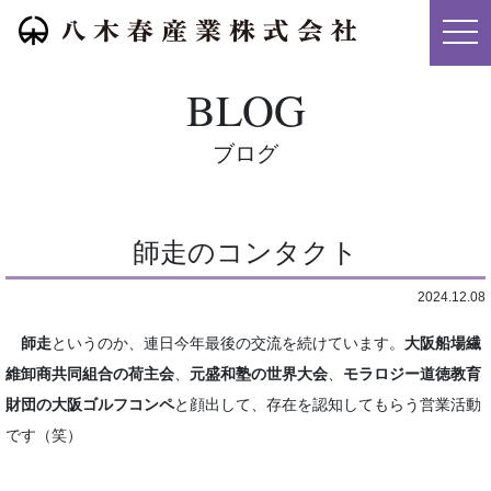
メニ
BLOG
ブログ
師走のコンタクト
2024.12.08
師走
というのか、連日今年最後の交流を続けています。
大阪船場繊
維卸商共同組合の荷主会
、
元盛和塾の世界大会
、
モラロジー道徳教育
財団の大阪ゴルフコンペ
と顔出して、存在を認知してもらう営業活動
です（笑）