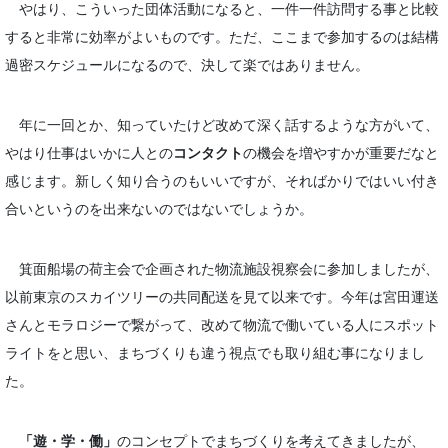
やはり、こういった団体活動になると、一件一件訪問する事と比較
すると非常に効率がよいものです。ただ、ここまで参加するのは結構
過密スケジュールになるので、決して楽ではありません。
年に一回とか、知っていたけど改めて深く話するような方がいて、
やはり仕事はいかに人との
コンタクト
の機会を増やすかが重要だなと
感じます。新しく知り合うのもいいですが、そればかりではいい付き
合いというのを出来ないのではないでしょうか。
箕面船場の荷主会で企画された物流施設視察会に参加しましたが、
以前東京のスカイツリーの共同配送を見て以来です。今年は宮田運送
さんとモラロジーで繋がって、改めて物流で働いている人にスポット
ライトをと思い、まちづくりも違う視点でも取り組む事になりまし
た。
「遊・学・働」
のコンセプトでまちづくりを考えてきましたが、