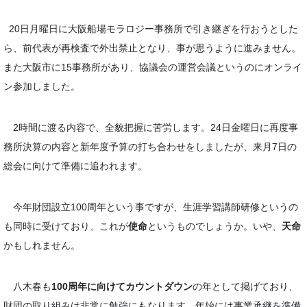
20日月曜日に大阪船場モラロジー事務所で引き継ぎを行おうとした
ら、前代表が再検査で外出禁止となり、事が思うように進みません。
また大阪市に15事務所があり、協議会の運営会議というのにオンライ
ン参加しました。
2時間に渡る内容で、全貌把握に苦労します。24日金曜日に再度事
務所決算の内容と新年度予算の打ち合わせをしましたが、来月7日の
総会に向けて準備に追われます。
今年財団設立100周年という事ですが、生涯学習講師研修というの
も同時に受けており、これが
使命
というものでしょうか。いや、
天命
かもしれません。
八木春も
100周年に向けてカウントダウン
の年として掲げており、
財団の取り組みは非常に勉強にもなります。年始には事業承継を準備