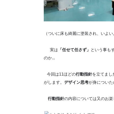
（ついに床も綺麗に塗装され、いよい
実は
「任せて任さず」
という事も
のか...
今回は11ほどの
行動指針
を立てまし
がします。
デザイン思考
が身についた
行動指針
の内容については又のお楽