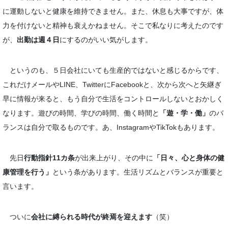
に運動しないと健康を維持できません。また、休息も大事ですが、体
力を付けないと精神も衰えかねません。そこで私なりに考えたのです
が、
出勤は週４日
にするのがいい気がします。
というのも、５日会社にいても生産的ではないと感じるからです、
これだけメールやLINE、TwitterにFacebookと、次から次へと矢継ぎ
早に情報が来ると、もう自分で生活をコントロールしないとおかしく
なります。遊びの時間、学びの時間、働く時間と
「遊・学・働」
のバ
ランスは自分で取るものです。あ、InstagramやTikTokもあります。
先日
行動指針11カ条
が出来上がり、その中に
「日々、心と身体の健
康管理を行う」
という条があります。生活リズムとバランスが重要と
言います。
ついに
会社に縛られる時代が終焉を迎えます
（笑）