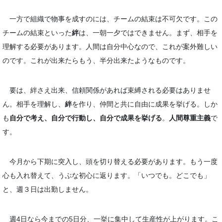
一方で組織で物事を成すのには、チームの結束は不可欠です。この
チームの結束といった
絆
は、一朝一夕ではできません。まず、相手を
理解する必要があります。人間は自分中心なので、これが案外難しい
のです。これが出来たらもう、半分出来たようなものです。
要は、絆さえ出来、信頼関係があれば束縛される必要はありませ
ん。相手を理解し、
絆
を作り、仲間と共に自由に成果を挙げる。しか
も
自分で考え、自分で行動し、自分で成果を挙げる
。
人間尊重主義
で
す。
今月から下期に突入し、頭を切り替える必要があります。もう一度
心も入れ替えて、うぶな初心に返ります。「いつでも。どこでも」
と、週３日は出勤しません。
週4日なら今までの5日分、一挙に集中して生産性が上がります。こ