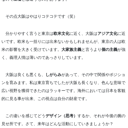
その点大阪はやはりコテコテです（笑）
分かりやすく言うと東京は
欧米文化
に近く、大阪は
アジア文化
に近
いです。欧米も一括りには出来ないかもしれませんが、東京の人は欧
米の影響を大きく受けています。
大家族主義
と言うより
個の主義
が強
く、義理人情は薄いのであっさりしています。
大阪は良くも悪くも、
しがらみ
があって、その中で関係やポジショ
ンを育みます。私は東京育ちでしたが大阪も長くなり、色んな意味で
広い視野を獲得できたのはラッキーです。海外においては日本を客観
的に見る事が出来、この視点は自分の財産です。
この違いを感じてどう
デザイン（思考）
するか、それが今後の腕の
見せ所です。さて、来年はどんな活動にしていきましょうか？